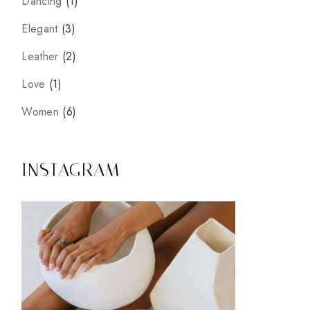
Dancing
1
prodotto
3
Elegant
3
prodotti
2
Leather
2
prodotti
1
Love
1
prodotto
6
Women
6
prodotti
INSTAGRAM