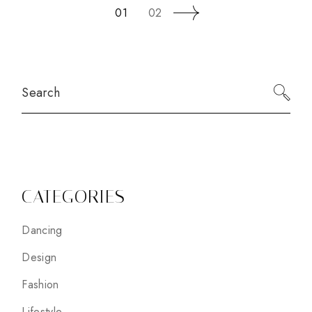
NAVIGAZIONE
01
02
ARTICOLI
Search
CATEGORIES
Dancing
Design
Fashion
Lifestyle