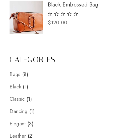
Black Embossed Bag
$
120.00
CATEGORIES
8
Bags
8
prodotti
1
Black
1
prodotto
1
Classic
1
prodotto
1
Dancing
1
prodotto
3
Elegant
3
prodotti
2
Leather
2
prodotti