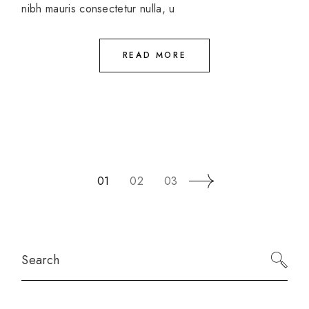
nibh mauris consectetur nulla, u
READ MORE
NAVIGAZIONE
01
02
03
ARTICOLI
Search