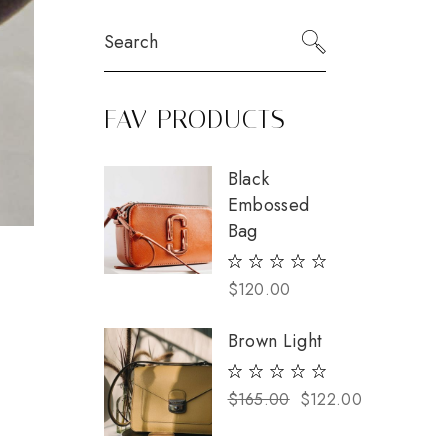
Search
FAV PRODUCTS
Black
Embossed
Bag
$
120.00
Brown Light
$
165.00
$
122.00
Il
Il
prezzo
prezzo
originale
attuale