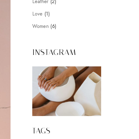
Leather
2
prodotti
1
Love
1
prodotto
6
Women
6
prodotti
INSTAGRAM
TAGS