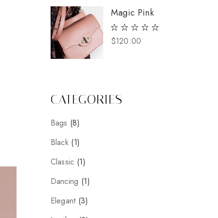
era:
è:
$165.00.
$122.00.
Magic Pink
$
120.00
CATEGORIES
8
Bags
8
prodotti
1
Black
1
prodotto
1
Classic
1
prodotto
1
Dancing
1
prodotto
3
Elegant
3
prodotti
2