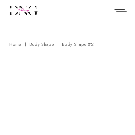
Skip
to
the
content
Home
Body Shape
Body Shape #2