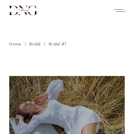
Skip
to
the
content
Home
Bridal
Bridal #1